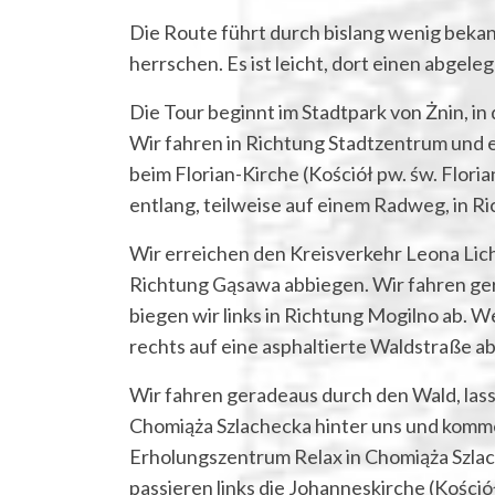
Die Route führt durch bislang wenig bek
herrschen. Es ist leicht, dort einen abgeleg
Die Tour beginnt im Stadtpark von Żnin, i
Wir fahren in Richtung Stadtzentrum und e
beim Florian-Kirche (Kościół pw. św. Flori
entlang, teilweise auf einem Radweg, in R
Wir erreichen den Kreisverkehr Leona Lich
Richtung Gąsawa abbiegen. Wir fahren ge
biegen wir links in Richtung Mogilno ab. W
rechts auf eine asphaltierte Waldstraße ab
Wir fahren geradeaus durch den Wald, las
Chomiąża Szlachecka hinter uns und komm
Erholungszentrum Relax in Chomiąża Szlach
passieren links die Johanneskirche (Kośció