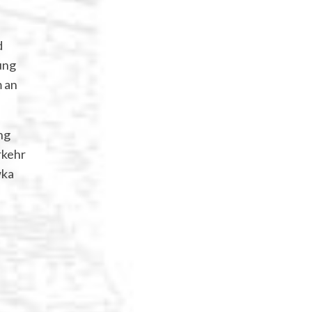
d
ung
m an
ng
rkehr
wka