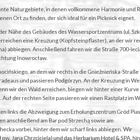
annte Naturgebiete, in denen vollkommene Harmonie und 
enen Ort zu finden, der sich ideal für ein Picknick eignet.
n der Nähe des Gebäudes des Wassersportzentrums (ul. Szk
rreichen eine Kreuzung (Kopfsteinpflaster), an der wir re
ana) abbiegen. Anschließend fahren wir die Straße 700-leci
ichtung Inowrocław.
ocińskiego, an dem wir rechts in die Gnieźnieńska-Straße 
radeaus und passieren Podgórzyn. An der Kreuzung in We
enn wir den Wald erreichen, biegen wir hinter einer Kurve
. Auf der rechten Seite passieren wir einen Rastplatz im W
sen links die Abzweigung zum Erholungszentrum Gród Pias
en anschließend am Bar pod Strzechą sowie am
ecka vorbei, hinter dem wir scharf links abbiegen. Wir
ł pw. Jana Chrzciciela) und das Herbarium Hotel & SPA, hi