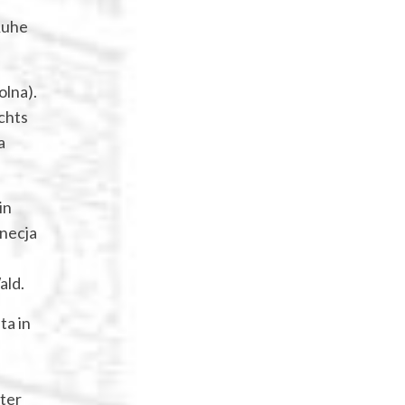
Ruhe
olna).
chts
a
in
necja
ald.
ta in
nter