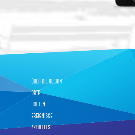
über die region
orte
routen
ereignisse
aktuelles