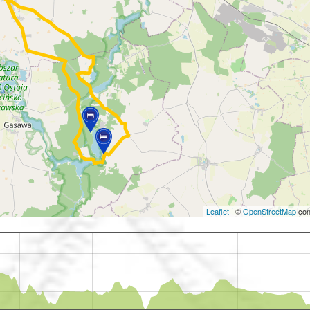
Leaflet
|
©
OpenStreetMap
con