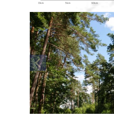
0km
5km
10km