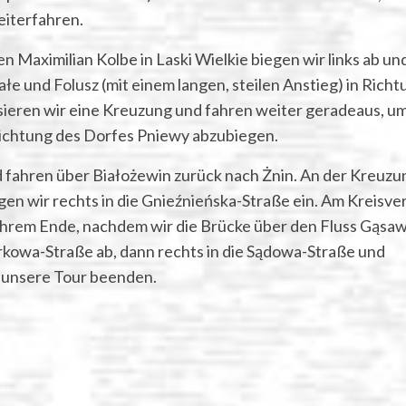
eiterfahren.
n Maximilian Kolbe in Laski Wielkie biegen wir links ab un
ałe und Folusz (mit einem langen, steilen Anstieg) in Richt
sieren wir eine Kreuzung und fahren weiter geradeaus, u
 Richtung des Dorfes Pniewy abzubiegen.
d fahren über Białożewin zurück nach Żnin. An der Kreuzu
gen wir rechts in die Gnieźnieńska-Straße ein. Am Kreisve
An ihrem Ende, nachdem wir die Brücke über den Fluss Gąsa
arkowa-Straße ab, dann rechts in die Sądowa-Straße und
r unsere Tour beenden.