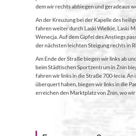
dem wir rechts abbiegen und geradeaus w
An der Kreuzung bei der Kapelle des heilige
fahren weiter durch Laski Wielkie, Laski M
Wenecja. Auf dem Gipfel des Anstiegs pas
der nächsten leichten Steigung rechts in
Am Ende der Straße biegen wir links ab un
beim Städtischen Sportzentrum in Żnin bie
fahren wir links in die Straße 700-lecia. 
überquert haben, biegen wir links in die P
erreichen den Marktplatz von Żnin, wo wi