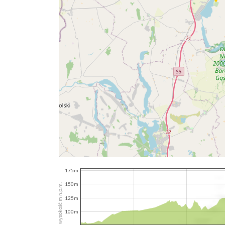
175m
150m
wysokość m n.p.m.
125m
100m