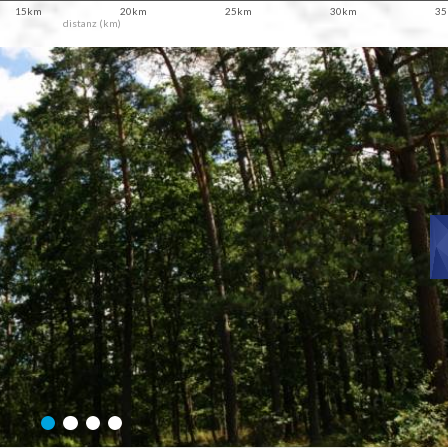
15km
20km
25km
30km
3
distanz (km)