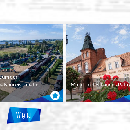
eum der
alspureisenbahn
Museum des Landes Pałuk
Więcej