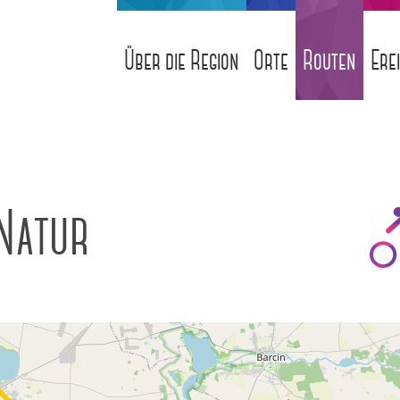
Über die Region
Orte
Routen
Ere
 Natur