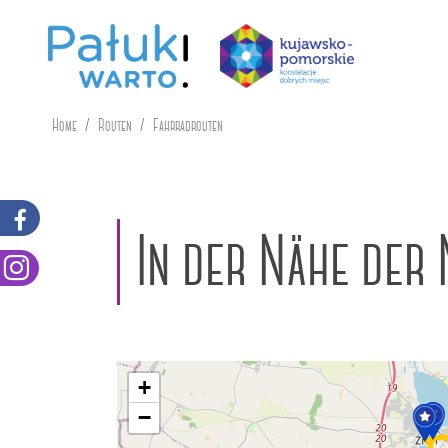
Home
Routen
Fahrradrouten
In der Nähe der
+
−