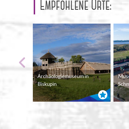
Empfohlene Orte:
Archäologiemuseum in
Mus
Biskupin
Schm