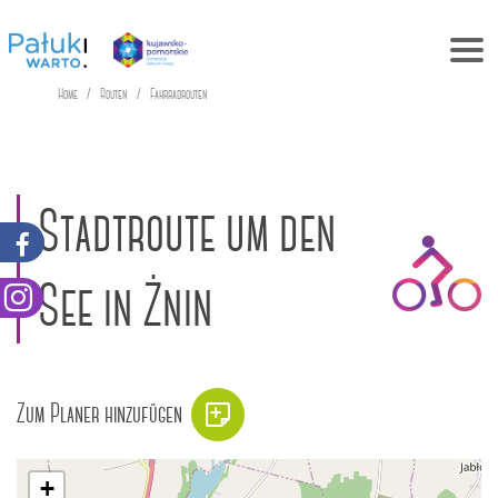
Home
Routen
Fahrradrouten
Stadtroute um den
See in Żnin
Zum Planer hinzufügen
+