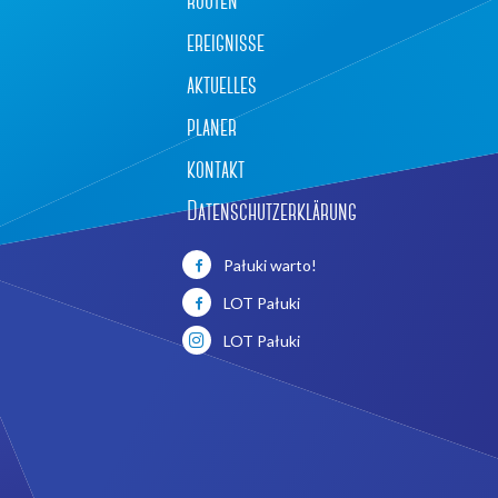
routen
ereignisse
aktuelles
planer
kontakt
Datenschutzerklärung
Pałuki warto!
LOT Pałuki
LOT Pałuki