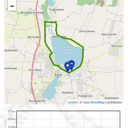
−
Leaflet
|
©
OpenStreetMap
contributors
175m
150m
125m