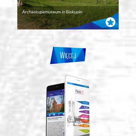
Archäologiemuseum in Biskupin
Muse
Więcej