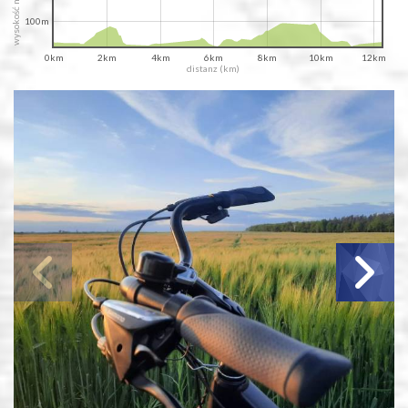
wysokość m n.p.m.
100m
0km
2km
4km
6km
8km
10km
12km
distanz (km)